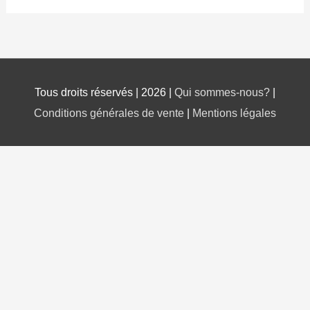
FORMATION PROGRESSION
0% TERMINÉ
0/0 Steps
Tous droits réservés | 2026 |
Qui sommes-nous?
|
Conditions générales de vente
|
Mentions légales