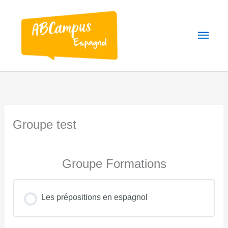
Aller
au
Men
contenu
princ
Groupe test
Groupe Formations
Les prépositions en espagnol