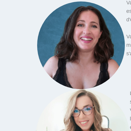
Va
e
d
Va
ma
s'