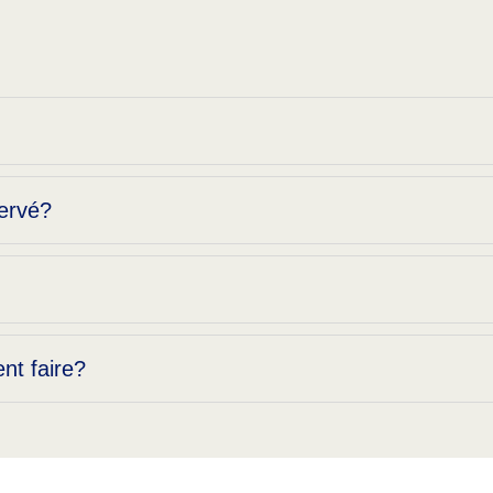
servé?
nt faire?