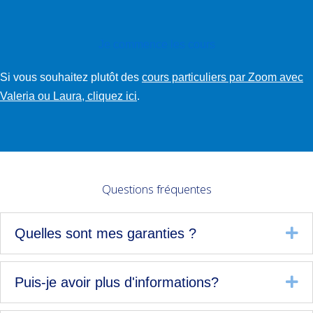
Je commence les cours
Si vous souhaitez plutôt des
cours particuliers par Zoom avec
Valeria ou Laura, cliquez ici
.
Questions fréquentes
Dé
Quelles sont mes garanties ?
Dé
Puis-je avoir plus d'informations?