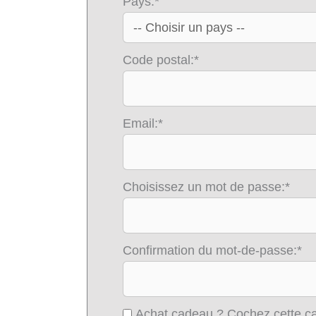
Pays:*
Code postal:*
Email:*
Choisissez un mot de passe:*
Confirmation du mot-de-passe:*
Achat cadeau ? Cochez cette cas