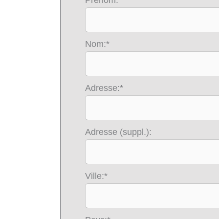
Nom:*
Adresse:*
Adresse (suppl.):
Ville:*