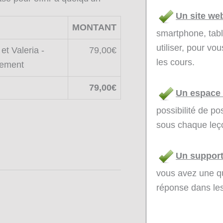
Un site we
MONTANT
smartphone, table
utiliser, pour v
t Valeria -
79,00€
les cours.
iement
79,00€
Un espace
possibilité de p
sous chaque leç
Un support
vous avez une qu
réponse dans le