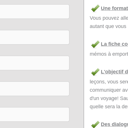
Une format
Vous pouvez aller
autant que vous 
La fiche c
mémos à emporte
L'objectif 
leçons, vous se
communiquer ave
d'un voyage! Saur
quelle sera la d
Des dialog