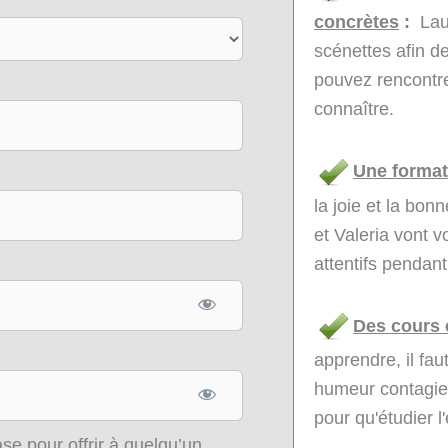
concrètes
:
Laur
scénettes afin d
pouvez rencontrer
connaître.
Une format
la joie et la bo
et Valeria vont 
attentifs pendan
Des cours 
apprendre, il fau
humeur contagie
pour qu'étudier l
e pour offrir à quelqu’un